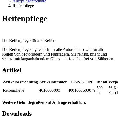
Autopflegeprodukte
Reifenpflege
Reifenpflege
Die Reifenpflege für alle Reifen.
Die Reifenpflege eignet sich für alle Autoreifen sowie für alle
Reifen von Motorrädern und Fahrrädern. Sie reinigt, pflegt und
schützt mit langanhaltendem Glanz und ist dabei frei von Silikonen.
Artikel
Artikelbezeichnung
Artikelnummer
EAN/GTIN
Inhalt
Verp
500
56 Ka
Reifenpflege
4610000000
4001068603079
ml
Flasc
Weitere Gebindegrößen auf Anfrage erhältlich.
Downloads