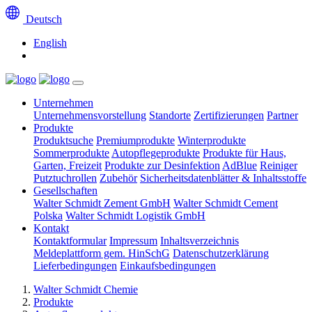
Deutsch
English
Unternehmen
Unternehmensvorstellung
Standorte
Zertifizierungen
Partner
Produkte
Produktsuche
Premiumprodukte
Winterprodukte
Sommerprodukte
Autopflegeprodukte
Produkte für Haus,
Garten, Freizeit
Produkte zur Desinfektion
AdBlue
Reiniger
Putztuchrollen
Zubehör
Sicherheitsdatenblätter & Inhaltsstoffe
Gesellschaften
Walter Schmidt Zement GmbH
Walter Schmidt Cement
Polska
Walter Schmidt Logistik GmbH
Kontakt
Kontaktformular
Impressum
Inhaltsverzeichnis
Meldeplattform gem. HinSchG
Datenschutzerklärung
Lieferbedingungen
Einkaufsbedingungen
Walter Schmidt Chemie
Produkte